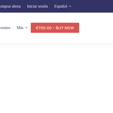
omprar ahora
Iniciar sesión
Español
€700.00 – BUY NOW
 somos
Más